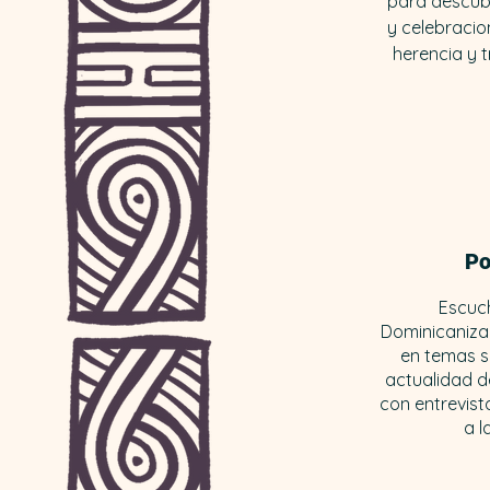
para descubri
y celebracio
herencia y 
Po
Escuc
Dominicaniza
en temas so
actualidad d
con entrevist
a l