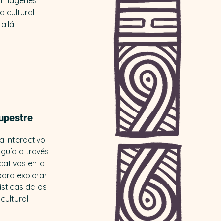
s imágenes
a cultural
allá
upestre
 interactivo
 guía a través
icativos en la
para explorar
ísticas de los
cultural.