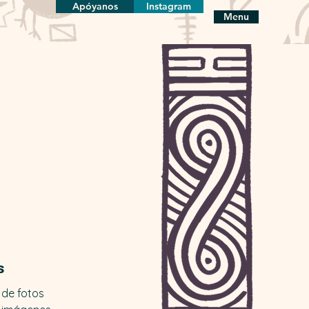
Apóyanos
Instagram
Menu
s
 de fotos