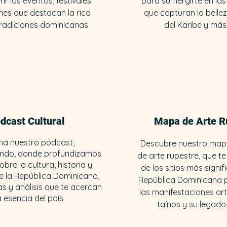
r los eventos, festivales
para sumergirte en la
nes que destacan la rica
que capturan la bellez
tradiciones dominicanas
del Karibe y más 
dcast Cultural
Mapa de Arte R
ha nuestro podcast,
Descubre nuestro mapa
ndo, donde profundizamos
de arte rupestre, que te
bre la cultura, historia y
de los sitios más signif
e la República Dominicana,
República Dominicana 
as y análisis que te acercan
las manifestaciones art
a esencia del país
taínos y su legado 