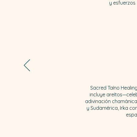
y esfuerzos 
Sacred Taíno Healing 
incluye areítos—cel
adivinación chamánica y
y Sudamérica, Irka co
espa