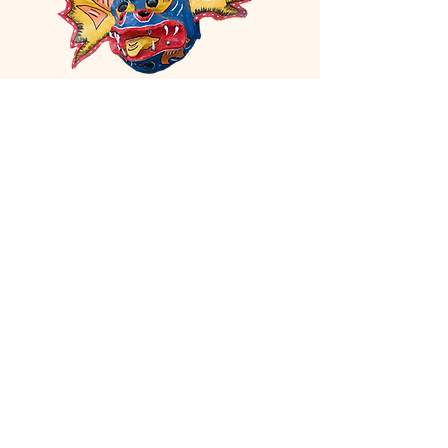
Publicaciones
Blog
No posts published in
this language yet
Once posts are published, you’ll
see them here.