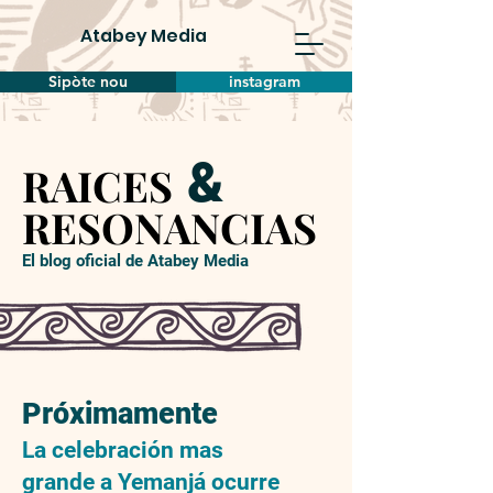
Atabey Media
Sipòte nou
instagram
&
RAICES
RAICES
RESONANCIAS
RESONANCIAS
El blog oficial de Atabey Media
Próximamente
La celebración mas
grande a Yemanjá ocurre