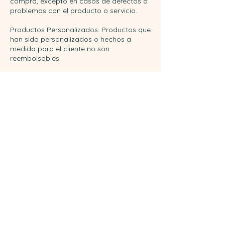
compra, excepto en casos de defectos o
problemas con el producto o servicio.
Productos Personalizados: Productos que
han sido personalizados o hechos a
medida para el cliente no son
reembolsables.
Productos en Oferta o Descuentos: Los
productos comprados con un descuento
significativo o en oferta especial pueden
no ser reembolsables, salvo que se
indique lo contrario en la descripción del
producto.
Daños por Uso: Productos que muestran
signos de daño por uso o mal manejo no
califican para reembolso.
Devoluciones Fuera de Plazo: Solicitudes
de reembolso hechas después del plazo
establecido en nuestra política (es decir,
después de [X días] desde la recepción
del producto) no serán aceptadas.