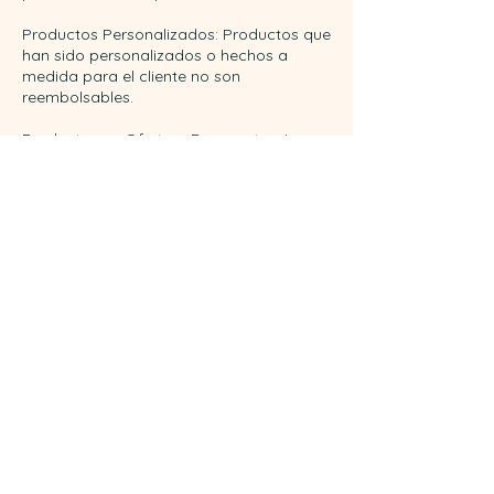
Productos Personalizados: Productos que
han sido personalizados o hechos a
medida para el cliente no son
reembolsables.
Productos en Oferta o Descuentos: Los
productos comprados con un descuento
significativo o en oferta especial pueden
no ser reembolsables, salvo que se
indique lo contrario en la descripción del
producto.
Daños por Uso: Productos que muestran
signos de daño por uso o mal manejo no
califican para reembolso.
Devoluciones Fuera de Plazo: Solicitudes
de reembolso hechas después del plazo
establecido en nuestra política (es decir,
después de [X días] desde la recepción
del producto) no serán aceptadas.